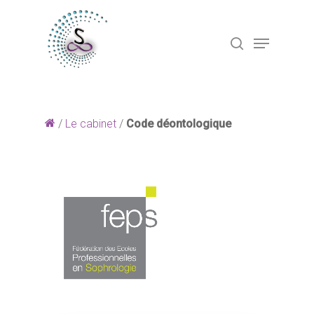
Hit enter to search or ESC to close
/
Le cabinet
/
Code déontologique