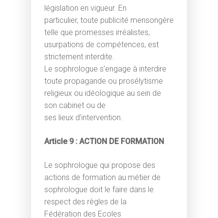
autrement : Retou
Parentalité
législation en vigueur. En
Séances individuelles
d’expériences
particulier, toute publicité mensongère
Milieu scolaire
Séances collectives
telle que promesses irréalistes,
Hypno-Antalgie® ​
Milieu sportif
usurpations de compétences, est
Les tarifs
strictement interdite.
Soins REIKI USUI
Code déontologique
Le sophrologue s’engage à interdire
toute propagande ou prosélytisme
Blog
religieux ou idéologique au sein de
FAQ
son cabinet ou de
ses lieux d’intervention.
Me contacter
Article 9 : ACTION DE FORMATION
Le sophrologue qui propose des
actions de formation au métier de
sophrologue doit le faire dans le
respect des règles de la
Fédération des Ecoles