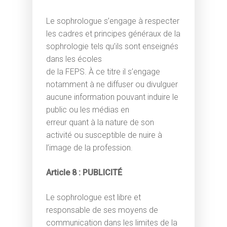
Le sophrologue s’engage à respecter
les cadres et principes généraux de la
sophrologie tels qu’ils sont enseignés
dans les écoles
M. Flagothier - Sophrolo
de la FEPS. À ce titre il s’engage
Diplômée Titre RNCP | P
rendez-vous
notamment à ne diffuser ou divulguer
aucune information pouvant induire le
public ou les médias en
Accueil
erreur quant à la nature de son
activité ou susceptible de nuire à
Sophrologie
l’image de la profession.
Domaines
Définition
Article 8 : PUBLICITÉ
d’intervention
Champs d’application
Le cabinet
L’entreprise
Méthodologie
Le sophrologue est libre et
responsable de ses moyens de
Santé et Centres de so
Accompagner
Votre Sophrologue
communication dans les limites de la