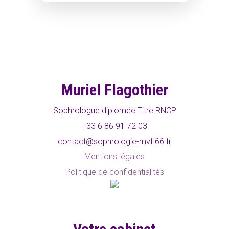
Soins REIKI USUI
Code déontologique
Blog
FAQ
Me contacter
Muriel Flagothier
Sophrologue diplomée Titre RNCP
+33 6 86 91 72 03
contact@sophrologie-mvfl66.fr
Mentions légales
Politique de confidentialités