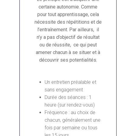
certaine autonomie. Comme
pour tout apprentissage, cela
nécessite des répétitions et de
l’entraînement.
Par ailleurs, il
n’y a pas d’objectif de résultat
ou de réussite, ce qui peut
amener chacun à se situer et à
découvrir ses potentialités
.
M. Flagothier - Sophrolo
Diplômée Titre RNCP | P
rendez-vous
Un entretien préalable et
sans engagement
Accueil
Durée des séances : 1
heure (sur rendez-vous)
Sophrologie
Fréquence : au choix de
chacun, généralement une
Domaines
Définition
fois par semaine ou tous
d’intervention
Champs d’application
les 15 jours