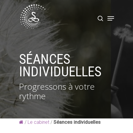
Hit enter to search or ESC to close
SÉANCES
INDIVIDUELLES
Progressons à votre
rythme
/
Le cabinet
/
Séances individuelles