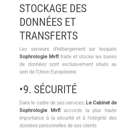
autrement : Retou
Parentalité
Séances individuelles
STOCKAGE DES
d’expériences
Milieu scolaire
Séances collectives
DONNÉES ET
Hypno-Antalgie® ​
Milieu sportif
Les tarifs
TRANSFERTS
Soins REIKI USUI
Code déontologique
Blog
Les serveurs d’hébergement sur lesquels
Sophrologie Mvfl
traite et stocke les bases
FAQ
de données sont exclusivement situés au
sein de l’Union Européenne.
Me contacter
•9. SÉCURITÉ
Dans le cadre de ses services,
Le Cabinet de
Sophrologie Mvfl
accorde la plus haute
importance à la sécurité et à l’intégrité des
données personnelles de ses clients.