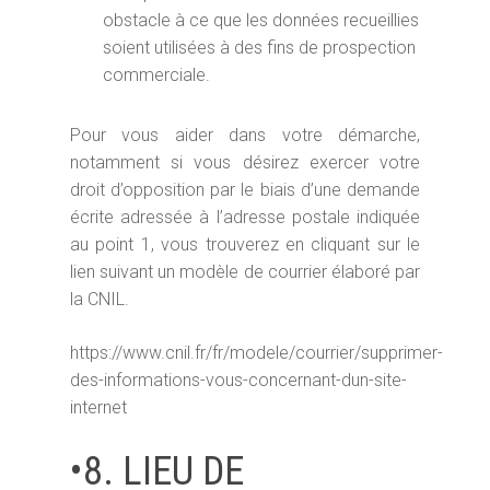
obstacle à ce que les données recueillies
soient utilisées à des fins de prospection
commerciale.
M. Flagothier - Sophrolo
Pour vous aider dans votre démarche,
Diplômée Titre RNCP | P
notamment si vous désirez exercer votre
rendez-vous
droit d’opposition par le biais d’une demande
écrite adressée à l’adresse postale indiquée
au point 1, vous trouverez en cliquant sur le
Accueil
lien suivant un modèle de courrier élaboré par
Sophrologie
la CNIL.
Domaines
Définition
https://www.cnil.fr/fr/modele/courrier/supprimer-
d’intervention
Champs d’application
des-informations-vous-concernant-dun-site-
internet
Le cabinet
L’entreprise
Méthodologie
Santé et Centres de so
•8. LIEU DE
Accompagner
Votre Sophrologue