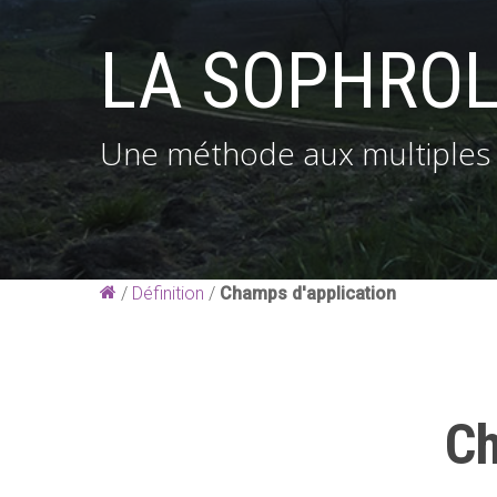
LA SOPHROL
Une méthode aux multiples 
Hit enter to search or ESC to close
/
Définition
/
Champs d'application
Ch