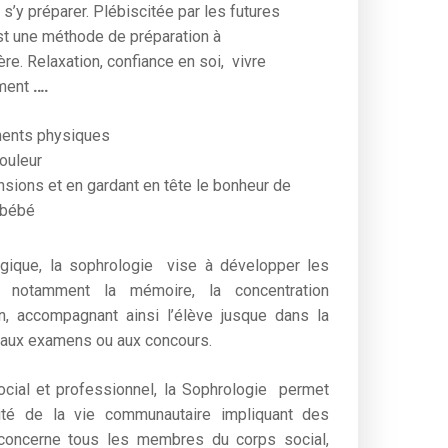
 s’y préparer.
Plébiscitée par les futures
st une méthode de préparation à
ère. Relaxation, confiance en soi,
vivre
ment
….
ments physiques
douleur
ions et en gardant en tête le bonheur de
 bébé
ique, la sophrologie vise à développer les
les notamment la mémoire, la concentration
on, accompagnant ainsi l’élève jusque dans la
, aux examens ou aux concours.
cial et professionnel, la Sophrologie permet
alité de la vie communautaire impliquant des
e concerne tous les membres du corps social,