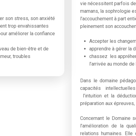
vie nécessitent parfois de
mamans, la sophrologie e
er son stress, son anxiété
l’accouchement à part enti
nent trop envahissantes
pleinement son accouche
our améliorer la confiance
Accepter les change
iveau de bien-être et de
apprendre à gérer la 
humeur, troubles
chassez les appréhens
l’arrivée au monde de
Dans le domaine pédagog
capacités intellectuel
l’intuition et la déducti
préparation aux épreuves
Concernant le Domaine so
l’amélioration de la qu
relations humaines. Ell