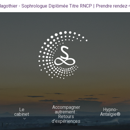
lagothier - Sophrologue Diplômée Titre RNCP | Prendre rendez
Accompagner
Le
Hypno-
autrement :
cabinet
Antalgie®
Retours
d’expériences