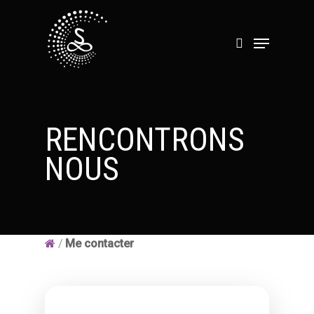
Hit enter to search or ESC to close
RENCONTRONS
NOUS
/
Me contacter