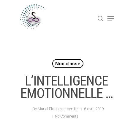
Hit enter to search or ESC to close
Non classé
L’INTELLIGENCE
EMOTIONNELLE …
By
Muriel Flagothier Verdier
6 avril 2019
No Comments