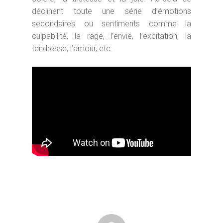
déclinent toute une série d’émotions
secondaires ou sentiments comme la
culpabilité, la rage, l’envie, l’excitation, la
tendresse, l’amour, etc.
M. Flagothier - Sophrolo
Diplômée Titre RNCP | P
rendez-vous
Accueil