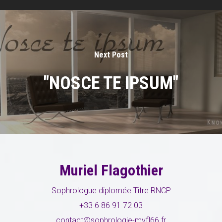
Me contacter
Next Post
"NOSCE TE IPSUM"
Muriel Flagothier
Sophrologue diplomée Titre RNCP
+33 6 86 91 72 03
contact@sophrologie-mvfl66.fr