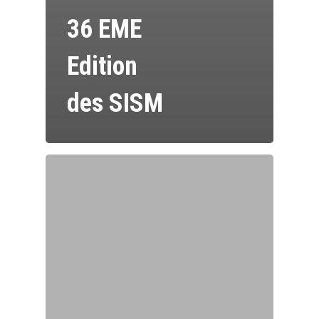
36 EME
Edition
des SISM
M. Flagothier - Sophrolo
Diplômée Titre RNCP | P