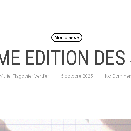
Non classé
ME EDITION DES
Muriel Flagothier Verdier
6 octobre 2025
No Commen