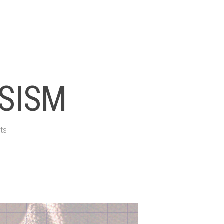
 SISM
ts