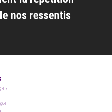
lle nos ressentis
s
gie ?
ogue
s