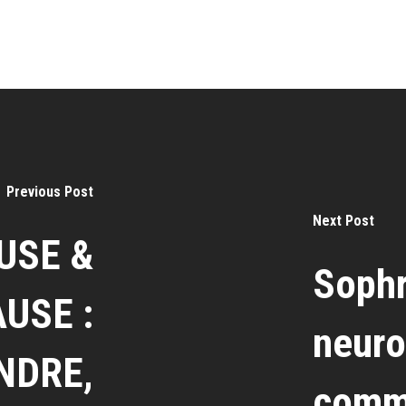
Previous Post
Next Post
USE &
Sophr
USE :
neuro
NDRE,
comme