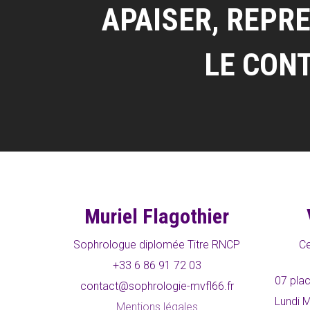
APAISER, REPR
LE CON
Muriel Flagothier
Sophrologue diplomée Titre RNCP
Ce
+33 6 86 91 72 03
07 plac
contact@sophrologie-mvfl66.fr
Lundi M
Mentions légales