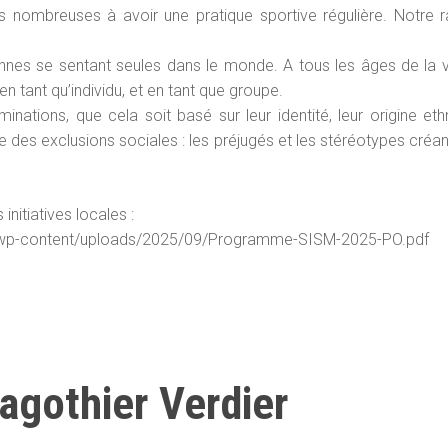
us nombreuses à avoir une pratique sportive régulière. Notre r
onnes se sentant seules dans le monde. A tous les âges de la vie
n tant qu’individu, et en tant que groupe.
minations, que cela soit basé sur leur identité, leur origine e
 des exclusions sociales : les préjugés et les stéréotypes créa
nitiatives locales :
rg/wp-content/uploads/2025/09/Programme-SISM-2025-PO.pdf
lagothier Verdier