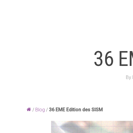
36 E
Hit enter to search or ESC to close
By
/
Blog
/
36 EME Edition des SISM