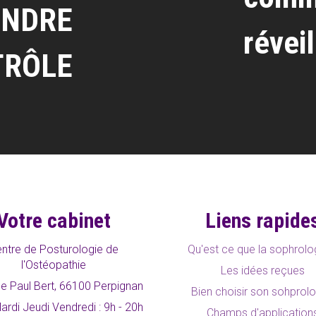
ENDRE
révei
TRÔLE
Votre cabinet
Liens rapide
ntre de Posturologie de
Qu'est ce que la sophrolo
l'Ostéopathie
Les idées reçues
e Paul Bert, 66100 Perpignan
Bien choisir son sohprol
ardi Jeudi Vendredi : 9h - 20h
Champs d'application