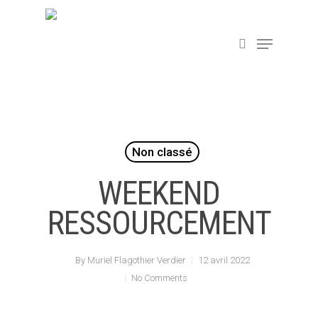
Hit enter to search or ESC to close
Non classé
WEEKEND
RESSOURCEMENT
By
Muriel Flagothier Verdier
12 avril 2022
No Comments