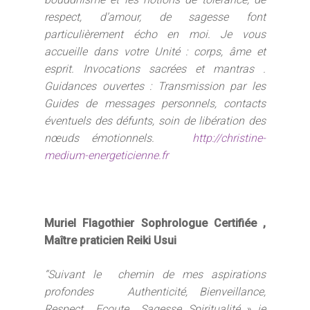
Accueil
respect, d’amour, de sagesse font
particulièrement écho en moi. Je vous
Sophrologie
accueille dans votre Unité : corps, âme et
Domaines
Définition
esprit. Invocations sacrées et mantras .
Guidances ouvertes : Transmission par les
d’intervention
Champs d’application
Guides de messages personnels, contacts
Le cabinet
L’entreprise
Méthodologie
éventuels des défunts, soin de libération des
nœuds émotionnels.
http://christine-
Santé et Centres de so
Accompagner
Votre Sophrologue
medium-energeticienne.fr
autrement : Retou
Parentalité
Séances individuelles
d’expériences
Milieu scolaire
Séances collectives
Hypno-Antalgie® ​
Milieu sportif
Muriel Flagothier Sophrologue Certifiée ,
Les tarifs
Maître praticien Reiki Usui
Soins REIKI USUI
Code déontologique
“Suivant le chemin de mes aspirations
Blog
profondes Authenticité, Bienveillance,
FAQ
Respect , Ecoute , Sagesse, Spiritualité », je